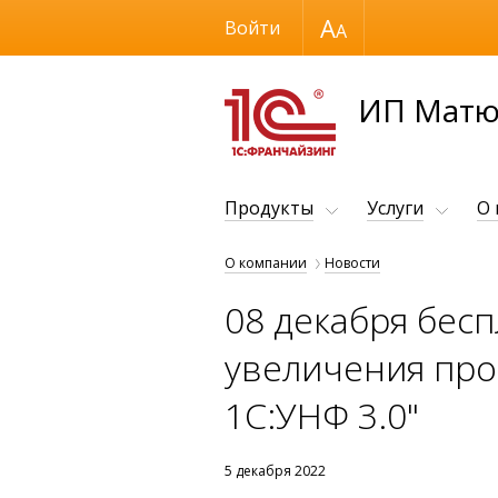
Размер шрифта
Войти
ИП Матю
Продукты
Услуги
О
О компании
Новости
08 декабря бес
увеличения про
1С:УНФ 3.0"
5 декабря 2022