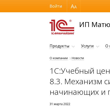
Размер шрифта
Войти
ИП Матю
Продукты
Услуги
О
О компании
Новости
1С:Учебный цен
8.3. Механизм 
начинающих и п
31 марта 2022