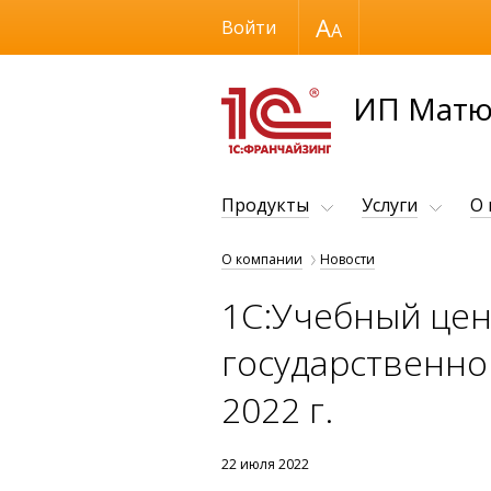
Размер шрифта
Войти
ИП Матю
Продукты
Услуги
О
О компании
Новости
1С:Учебный цент
государственног
2022 г.
22 июля 2022