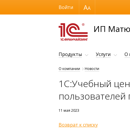
Размер шрифта
Войти
ИП Матю
Продукты
Услуги
О
О компании
Новости
1С:Учебный цен
пользователей п
11 мая 2023
Возврат к списку