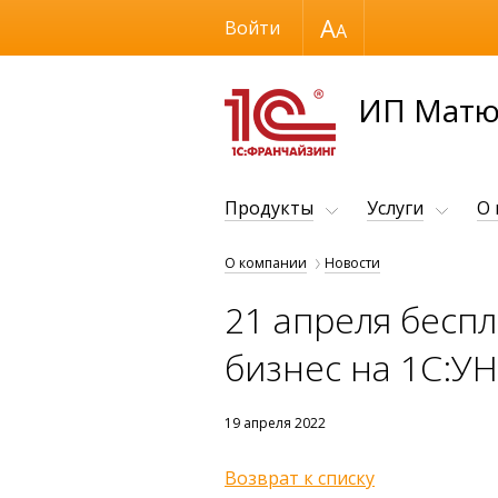
Размер шрифта
Войти
ИП Матю
Продукты
Услуги
О
О компании
Новости
21 апреля бесп
бизнес на 1С:УН
19 апреля 2022
Возврат к списку