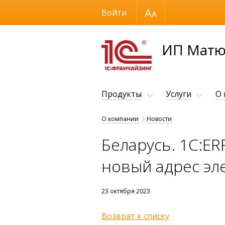
Размер шрифта
Войти
ИП Матю
Продукты
Услуги
О
О компании
Новости
Беларусь. 1C:ER
новый адрес эл
23 октября 2023
Возврат к списку