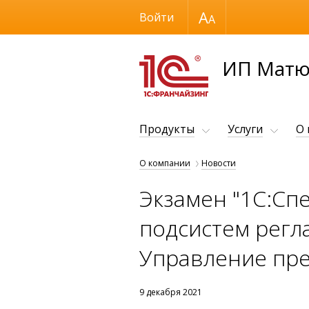
Размер шрифта
Войти
ИП Матю
Продукты
Услуги
О
О компании
Новости
Экзамен "1С:Сп
подсистем регл
Управление пре
9 декабря 2021