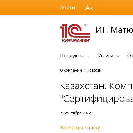
Размер шрифта
Войти
ИП Матю
Продукты
Услуги
О
О компании
Новости
Казахстан. Комп
"Сертифицирова
21 сентября 2022
Возврат к списку