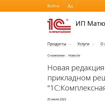
Размер шрифта
Войти
ИП Матю
Продукты
Услуги
О
О компании
Новости
Новая редакция
прикладном реш
"1С:Комплексна
25 июля 2023