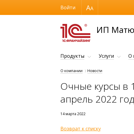
Размер шрифта
Войти
ИП Матю
Продукты
Услуги
О
О компании
Новости
Очные курсы в 
апрель 2022 го
14 марта 2022
Возврат к списку