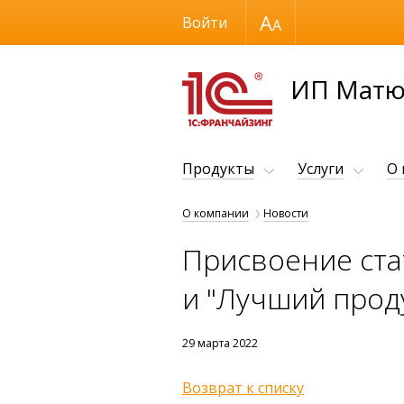
Размер шрифта
Войти
ИП Матю
Продукты
Услуги
О
О компании
Новости
Присвоение ста
и "Лучший прод
29 марта 2022
Возврат к списку