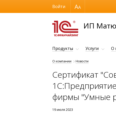
Размер шрифта
Войти
ИП Матю
Продукты
Услуги
О
О компании
Новости
Сертификат "Со
1С:Предприятие"
фирмы "Умные 
19 июля 2023