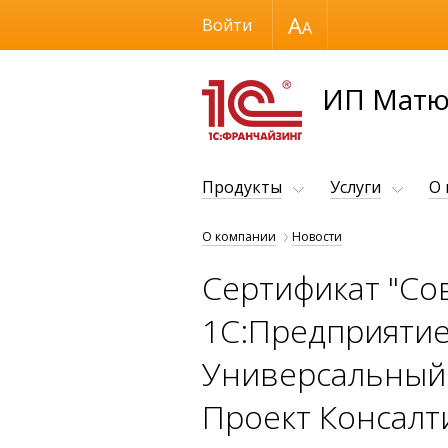
Размер шрифта
Войти
ИП Матю
Продукты
Услуги
О
О компании
Новости
Сертификат "Со
1С:Предприятие"
Универсальный з
Проект Консалт