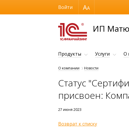
Размер шрифта
Войти
ИП Матю
Продукты
Услуги
О
О компании
Новости
Статус "Сертиф
присвоен: Компа
27 июня 2023
Возврат к списку