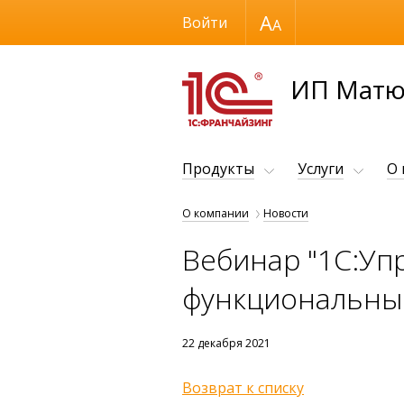
Размер шрифта
Войти
ИП Матю
Продукты
Услуги
О
О компании
Новости
Вебинар "1С:Уп
функциональные
22 декабря 2021
Возврат к списку